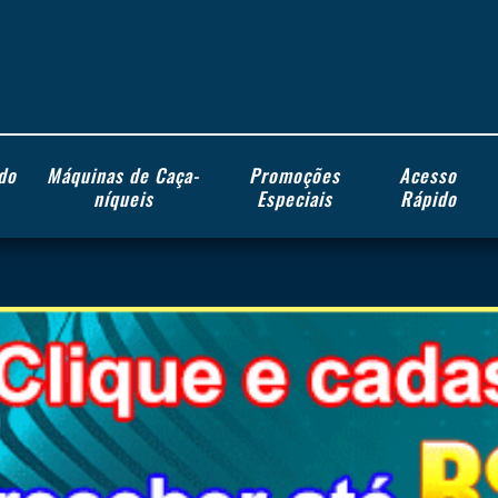
do
Máquinas de Caça-
Promoções
Acesso
níqueis
Especiais
Rápido