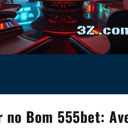
r no Bom 555bet: Av