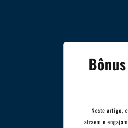
Bônus
Neste artigo,
atraem e engajam