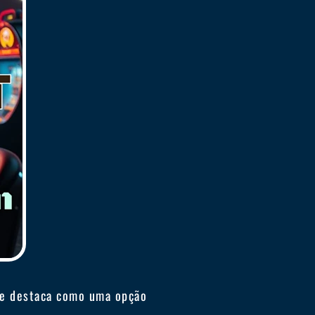
 se destaca como uma opção