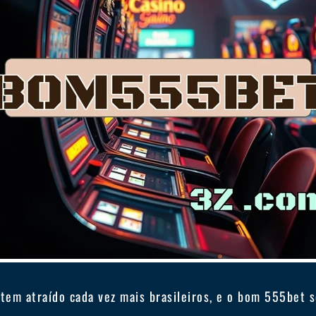
tem atraído cada vez mais brasileiros, e o bom 555bet