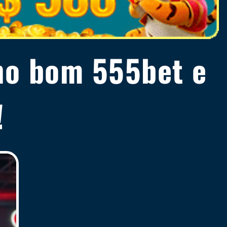
no bom 555bet e
!