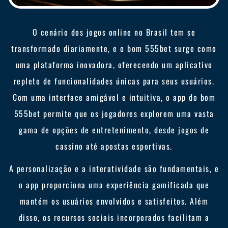
O cenário dos jogos online no Brasil tem se
transformado diariamente, e o bom 555bet surge como
uma plataforma inovadora, oferecendo um aplicativo
repleto de funcionalidades únicas para seus usuários.
Com uma interface amigável e intuitiva, o app do bom
555bet permite que os jogadores explorem uma vasta
gama de opções de entretenimento, desde jogos de
cassino até apostas esportivas.
A personalização e a interatividade são fundamentais, e
o app proporciona uma experiência gamificada que
mantém os usuários envolvidos e satisfeitos. Além
disso, os recursos sociais incorporados facilitam a