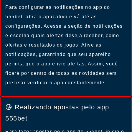
Para configurar as notificações no app do
555bet, abra o aplicativo e vá até as
configurações. Acesse a seção de notificações
e escolha quais alertas deseja receber, como
ofertas e resultados de jogos. Ative as
notificações, garantindo que seu aparelho
permita que o app envie alertas. Assim, você
ficará por dentro de todas as novidades sem
precisar verificar o app constantemente.
😘 Realizando apostas pelo app
555bet
Para fazer apostas pelo app do 555bet, inicie o