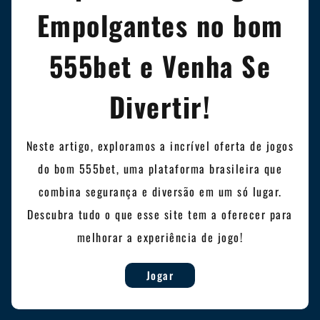
Empolgantes no bom
555bet e Venha Se
Divertir!
Neste artigo, exploramos a incrível oferta de jogos
do bom 555bet, uma plataforma brasileira que
combina segurança e diversão em um só lugar.
Descubra tudo o que esse site tem a oferecer para
melhorar a experiência de jogo!
Jogar