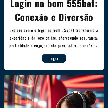
Login no bom 555bet:
Conexão e Diversão
Explore como o login no bom 555bet transforma a
experiência de jogo online, oferecendo segurança,
praticidade e engajamento para todos os usuários.
Jogar