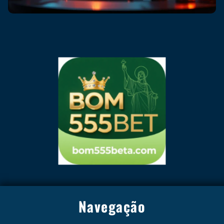
Navegação