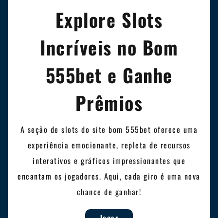
Explore Slots
Incríveis no Bom
555bet e Ganhe
Prêmios
A seção de slots do site bom 555bet oferece uma
experiência emocionante, repleta de recursos
interativos e gráficos impressionantes que
encantam os jogadores. Aqui, cada giro é uma nova
chance de ganhar!
Jogar