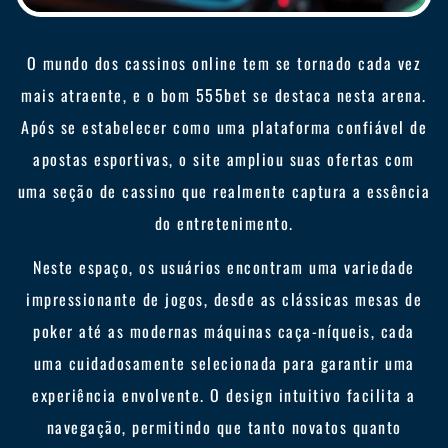
O mundo dos cassinos online tem se tornado cada vez
mais atraente, e o bom 555bet se destaca nesta arena.
Após se estabelecer como uma plataforma confiável de
apostas esportivas, o site ampliou suas ofertas com
uma seção de cassino que realmente captura a essência
do entretenimento.
Neste espaço, os usuários encontram uma variedade
impressionante de jogos, desde as clássicas mesas de
poker até as modernas máquinas caça-níqueis, cada
uma cuidadosamente selecionada para garantir uma
experiência envolvente. O design intuitivo facilita a
navegação, permitindo que tanto novatos quanto